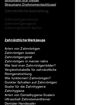
Straumann scs-Treiber
Straumann Drehmomentschlüssel
Zahnärztliche Ausrüstung
Zahnröntgensensor
Zahnröntgengerät
Zahnimplantat-Motor
Zahnärztliche Werkzeuge
Arten von Zahnröntgen
Zahnröntgen kosten
Zahnröntgengerät
Zahnröntgen in meiner nähe
Wie liest man Zahnröntgenbilder?
Vergleichstabelle für zahnärztliche
Röntgenstrahlung
Wie funktioniert Zahnröntgen?
Dunkler Schatten auf Zahnröntgen
Scaler für die Zahnhygiene
Zahnhygiene
Arten von Dentalhygiene-Scalern
Ultraschall Zahnsteinentferner
Dentaler Handscaler