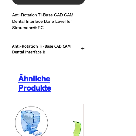
Anti-Rotation Ti-Base CAD CAM
Dental Interface Bone Level für
Straumann® RC
Anti-Rotation Ti-Base CAD CAM
Dental Interface B
CAD/CAM-Schnittstelle
Morsekonus-Verbindungssystem
Höhe: 5,5 mm
Ähnliche
Reguläre CrossFit®-Plattform (RC)
Produkte
4,1 mm /4,8 mm
Kompatibel mit: ITI Straumann®
Material: Titan Ti-6AL-4V-ELI Grad
5
Befestigungsschraube ist im
Lieferumfang enthalten!