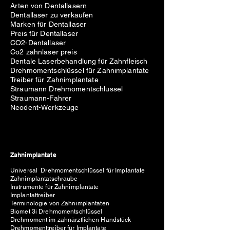
Arten von Dentallasern
Dentallaser zu verkaufen
Marken für Dentallaser
Preis für Dentallaser
CO2-Dentallaser
Co2 zahnlaser preis
Dentale Laserbehandlung für Zahnfleisch
Drehmomentschlüssel für Zahnimplantate
Treiber für Zahnimplantate
Straumann Drehmomentschlüssel
Straumann-Fahrer
Neodent-Werkzeuge
Zahnimplantate
Universal Drehmomentschlüssel für Implantate
Zahnimplantatschraube
Instrumente für Zahnimplantate
Implantattreiber
Terminologie von Zahnimplantaten
Biomet 3i Drehmomentschlüssel
Drehmoment im zahnärztlichen Handstück
Drehmomenttreiber für Implantate