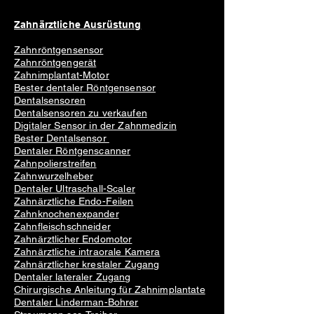
Zahnärztliche Ausrüstung
Zahnröntgensensor
Zahnröntgengerät
Zahnimplantat-Motor
Bester dentaler Röntgensensor
Dentalsensoren
Dentalsensoren zu verkaufen
Digitaler Sensor in der Zahnmedizin
Bester Dentalsensor
Dentaler Röntgenscanner
Zahnpolierstreifen
Zahnwurzelheber
Dentaler Ultraschall-Scaler
Zahnärztliche Endo-Feilen
Zahnknochenexpander
Zahnfleischschneider
Zahnärztlicher Endomotor
Zahnärztliche intraorale Kamera
Zahnärztlicher krestaler Zugang
Dentaler lateraler Zugang
Chirurgische Anleitung für Zahnimplantate
Dentaler Linderman-Bohrer