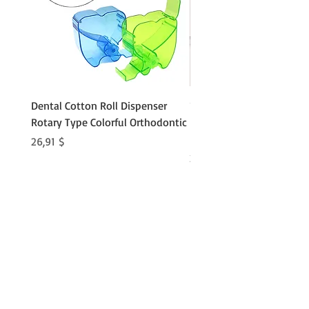
Dental Cotton Roll Dispenser
10Pcs Orthodontic Denta
Rotary Type Colorful Orthodontic
Roll Clip Ortho Disposabl
Holder
Preis
26,91 $
Preis
21,86 $