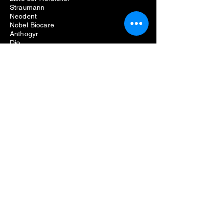
Straumann
Neodent
Nobel Biocare
Anthogyr
Dio
Zahn
Hiossen
Zahnärztliche Ausrüstung
Probleme beim Entfernen von
Zahnimplantaten
Kosten für die Entfernung von
Zahnimplantaten
Schmerzen beim Entfernen von
Zahnimplantaten
Fehlgeschlagene Zahnimplantatentfernung
Schraubenentfernungsset für
Zahnimplantate
Kit zum Entfernen von Zahnimplantaten