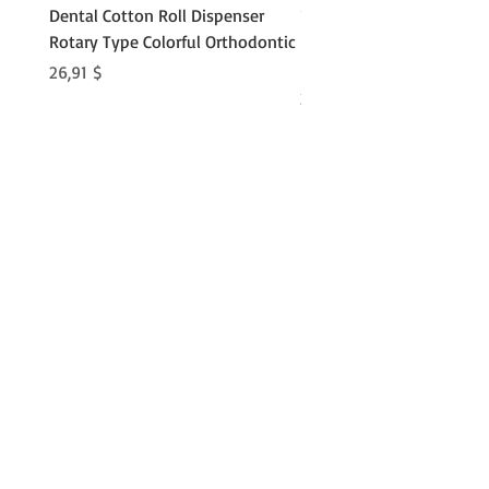
Dental Cotton Roll Dispenser
10Pcs Orthodontic Denta
Rotary Type Colorful Orthodontic
Roll Clip Ortho Disposabl
Holder
Preis
26,91 $
Preis
21,86 $