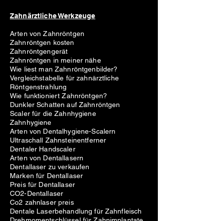
Zahnärztliche Werkzeuge
Arten von Zahnröntgen
Zahnröntgen kosten
Zahnröntgengerät
Zahnröntgen in meiner nähe
Wie liest man Zahnröntgenbilder?
Vergleichstabelle für zahnärztliche
Röntgenstrahlung
Wie funktioniert Zahnröntgen?
Dunkler Schatten auf Zahnröntgen
Scaler für die Zahnhygiene
Zahnhygiene
Arten von Dentalhygiene-Scalern
Ultraschall Zahnsteinentferner
Dentaler Handscaler
Arten von Dentallasern
Dentallaser zu verkaufen
Marken für Dentallaser
Preis für Dentallaser
CO2-Dentallaser
Co2 zahnlaser preis
Dentale Laserbehandlung für Zahnfleisch
Drehmomentschlüssel für Zahnimplantate