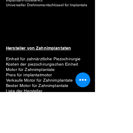
Implantat-Prothetik-Kit
Universeller Drehmomentschlüssel für Implantate
Hersteller von Zahnimplantaten
Einheit für zahnärztliche Piezochirurgie
Kosten der piezochirurgischen Einheit
Motor für Zahnimplantate
Preis für implantatmotor
Verkaufe Motor für Zahnimplantate
Bester Motor für Zahnimplantate
Liste der Hersteller
Straumann
Neodent
Nobel Biocare
Anthogyr
Dio
Zahn
Hiossen