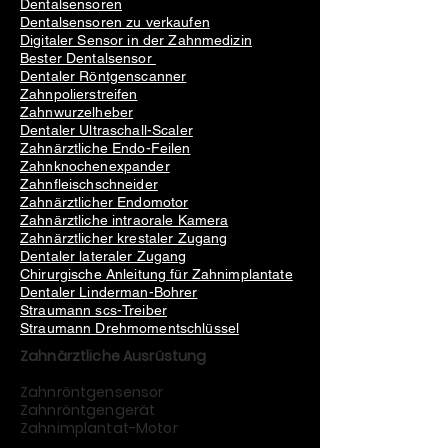
Dentalsensoren
Dentalsensoren zu verkaufen
Digitaler Sensor in der Zahnmedizin
Bester Dentalsensor
Dentaler Röntgenscanner
Zahnpolierstreifen
Zahnwurzelheber
Dentaler Ultraschall-Scaler
Zahnärztliche Endo-Feilen
Zahnknochenexpander
Zahnfleischschneider
Zahnärztlicher Endomotor
Zahnärztliche intraorale Kamera
Zahnärztlicher krestaler Zugang
Dentaler lateraler Zugang
Chirurgische Anleitung für Zahnimplantate
Dentaler Linderman-Bohrer
Straumann scs-Treiber
Straumann Drehmomentschlüssel
Zahnärztliche Ausrüstung
Zahnröntgensensor
Zahnröntgengerät
Zahnimplantat-Motor