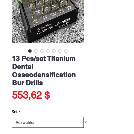
13 Pcs/set Titanium
Dental
Osseodensification
Bur Drills
Preis
553,62 $
Set
*