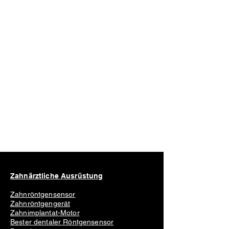
Zahnärztliche Ausrüstung
Zahnröntgensensor
Zahnröntgengerät
Zahnimplantat-Motor
Bester dentaler Röntgensensor