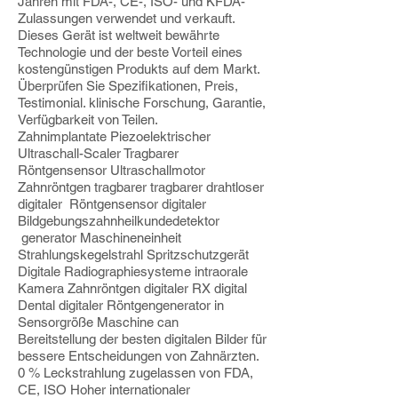
Jahren mit FDA-, CE-, ISO- und KFDA-
Zulassungen verwendet und verkauft.
Dieses Gerät ist weltweit bewährte
Technologie und der beste Vorteil eines
kostengünstigen Produkts auf dem Markt.
Überprüfen Sie Spezifikationen, Preis,
Testimonial. klinische Forschung, Garantie,
Verfügbarkeit von Teilen.
Zahnimplantate Piezoelektrischer
Ultraschall-Scaler Tragbarer
Röntgensensor Ultraschallmotor
Zahnröntgen tragbarer tragbarer drahtloser
digitaler Röntgensensor digitaler
Bildgebungszahnheilkundedetektor
generator Maschineneinheit
Strahlungskegelstrahl Spritzschutzgerät
Digitale Radiographiesysteme intraorale
Kamera Zahnröntgen digitaler RX digital
Dental digitaler Röntgengenerator in
Sensorgröße Maschine can
Bereitstellung der besten digitalen Bilder für
bessere Entscheidungen von Zahnärzten.
0 % Leckstrahlung zugelassen von FDA,
CE, ISO Hoher internationaler