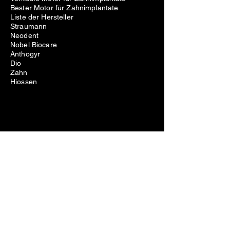
Bester Motor für Zahnimplantate
Liste der Hersteller
Straumann
Neodent
Nobel Biocare
Anthogyr
Dio
Zahn
Hiossen
Zahnärztliche Ausrüstung
Probleme beim Entfernen von
Zahnimplantaten
Kosten für die Entfernung von
Zahnimplantaten
Schmerzen beim Entfernen von
Zahnimplantaten
Fehlgeschlagene Zahnimplantatentfernung
Schraubenentfernungsset für