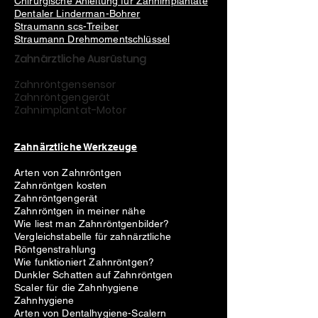
Chirurgische Anleitung für Zahnimplantate
Dentaler Linderman-Bohrer
Straumann scs-Treiber
Straumann Drehmomentschlüssel
Zahnärztliche Ausrüstung
Zahnröntgensensor
Zahnröntgengerät
Zahnimplantat-Motor
Zahnärztliche Werkzeuge
Arten von Zahnröntgen
Zahnröntgen kosten
Zahnröntgengerät
Zahnröntgen in meiner nähe
Wie liest man Zahnröntgenbilder?
Vergleichstabelle für zahnärztliche
Röntgenstrahlung
Wie funktioniert Zahnröntgen?
Dunkler Schatten auf Zahnröntgen
Scaler für die Zahnhygiene
Zahnhygiene
Arten von Dentalhygiene-Scalern