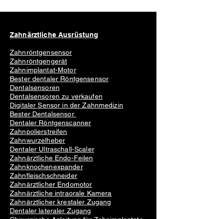
Zahnärztliche Ausrüstung
Zahnröntgensensor
Zahnröntgengerät
Zahnimplantat-Motor
Bester dentaler Röntgensensor
Dentalsensoren
Dentalsensoren zu verkaufen
Digitaler Sensor in der Zahnmedizin
Bester Dentalsensor
Dentaler Röntgenscanner
Zahnpolierstreifen
Zahnwurzelheber
Dentaler Ultraschall-Scaler
Zahnärztliche Endo-Feilen
Zahnknochenexpander
Zahnfleischschneider
Zahnärztlicher Endomotor
Zahnärztliche intraorale Kamera
Zahnärztlicher krestaler Zugang
Dentaler lateraler Zugang