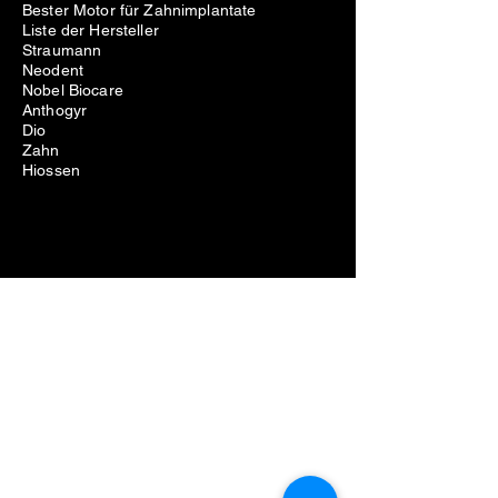
Bester Motor für Zahnimplantate
Liste der Hersteller
Straumann
Neodent
Nobel Biocare
Anthogyr
Dio
Zahn
Hiossen
Zahnärztliche Ausrüstung
Probleme beim Entfernen von
Zahnimplantaten
Kosten für die Entfernung von
Zahnimplantaten
Schmerzen beim Entfernen von
Zahnimplantaten
Fehlgeschlagene Zahnimplantatentfernung
Schraubenentfernungsset für