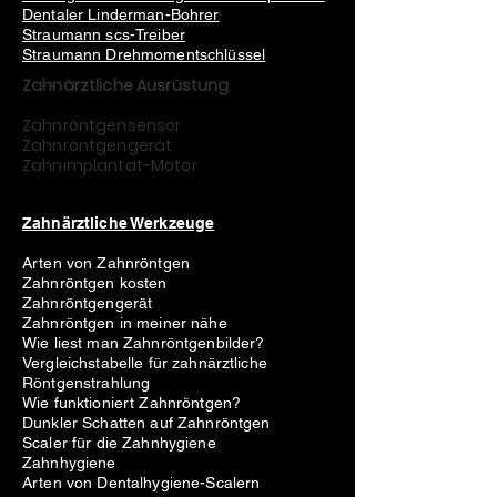
Dentaler Linderman-Bohrer
Straumann scs-Treiber
Straumann Drehmomentschlüssel
Zahnärztliche Ausrüstung
Zahnröntgensensor
Zahnröntgengerät
Zahnimplantat-Motor
Zahnärztliche Werkzeuge
Arten von Zahnröntgen
Zahnröntgen kosten
Zahnröntgengerät
Zahnröntgen in meiner nähe
Wie liest man Zahnröntgenbilder?
Vergleichstabelle für zahnärztliche
Röntgenstrahlung
Wie funktioniert Zahnröntgen?
Dunkler Schatten auf Zahnröntgen
Scaler für die Zahnhygiene
Zahnhygiene
Arten von Dentalhygiene-Scalern