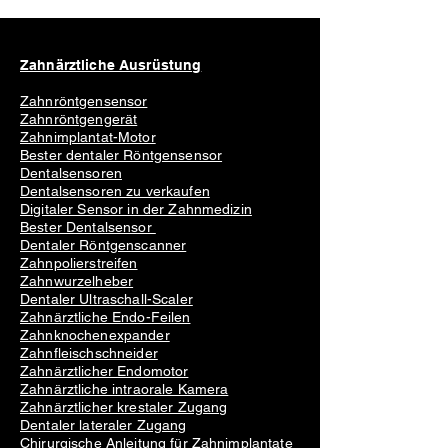
Zahnärztliche Ausrüstung
Zahnröntgensensor
Zahnröntgengerät
Zahnimplantat-Motor
Bester dentaler Röntgensensor
Dentalsensoren
Dentalsensoren zu verkaufen
Digitaler Sensor in der Zahnmedizin
Bester Dentalsensor
Dentaler Röntgenscanner
Zahnpolierstreifen
Zahnwurzelheber
Dentaler Ultraschall-Scaler
Zahnärztliche Endo-Feilen
Zahnknochenexpander
Zahnfleischschneider
Zahnärztlicher Endomotor
Zahnärztliche intraorale Kamera
Zahnärztlicher krestaler Zugang
Dentaler lateraler Zugang
Chirurgische Anleitung für Zahnimplantate