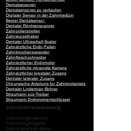
Dentalsensoren
Dentalsensoren zu verkaufen
Digitaler Sensor in der Zahnmedizin
Bester Dentalsensor
Dentaler Röntgenscanner
Zahnpolierstreifen
Zahnwurzelheber
Dentaler Ultraschall-Scaler
Zahnärztliche Endo-Feilen
Zahnknochenexpander
Zahnfleischschneider
Zahnärztlicher Endomotor
Zahnärztliche intraorale Kamera
Zahnärztlicher krestaler Zugang
Dentaler lateraler Zugang
Chirurgische Anleitung für Zahnimplantate
Dentaler Linderman-Bohrer
Straumann scs-Treiber
Straumann Drehmomentschlüssel
Zahnärztliche Ausrüstung
Zahnröntgensensor
Zahnröntgengerät
Zahnimplantat-Motor