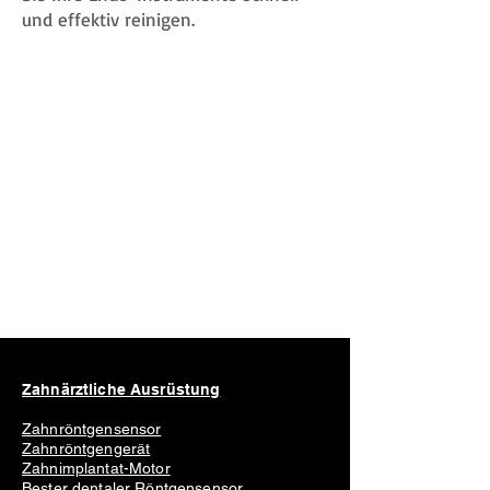
und effektiv reinigen.
Zahnärztliche Ausrüstung
Zahnröntgensensor
Zahnröntgengerät
Zahnimplantat-Motor
Bester dentaler Röntgensensor