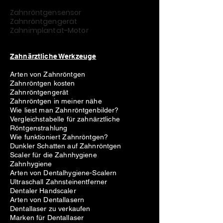
Zahnröntgensensor
Zahnröntgengerät
Zahnimplantat-Motor
Zahnärztliche Werkzeuge
Arten von Zahnröntgen
Zahnröntgen kosten
Zahnröntgengerät
Zahnröntgen in meiner nähe
Wie liest man Zahnröntgenbilder?
Vergleichstabelle für zahnärztliche
Röntgenstrahlung
Wie funktioniert Zahnröntgen?
Dunkler Schatten auf Zahnröntgen
Scaler für die Zahnhygiene
Zahnhygiene
Arten von Dentalhygiene-Scalern
Ultraschall Zahnsteinentferner
Dentaler Handscaler
Arten von Dentallasern
Dentallaser zu verkaufen
Marken für Dentallaser