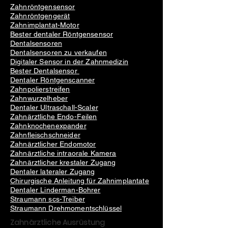
Zahnröntgensensor
Zahnröntgengerät
Zahnimplantat-Motor
Bester dentaler Röntgensensor
Dentalsensoren
Dentalsensoren zu verkaufen
Digitaler Sensor in der Zahnmedizin
Bester Dentalsensor
Dentaler Röntgenscanner
Zahnpolierstreifen
Zahnwurzelheber
Dentaler Ultraschall-Scaler
Zahnärztliche Endo-Feilen
Zahnknochenexpander
Zahnfleischschneider
Zahnärztlicher Endomotor
Zahnärztliche intraorale Kamera
Zahnärztlicher krestaler Zugang
Dentaler lateraler Zugang
Chirurgische Anleitung für Zahnimplantate
Dentaler Linderman-Bohrer
Straumann scs-Treiber
Straumann Drehmomentschlüssel
Zahnärztliche Ausrüstung