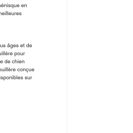
 ménisque en 
eilleures 
us âges et de 
illère pour 
re de chien 
ouillère conçue 
sponibles sur 