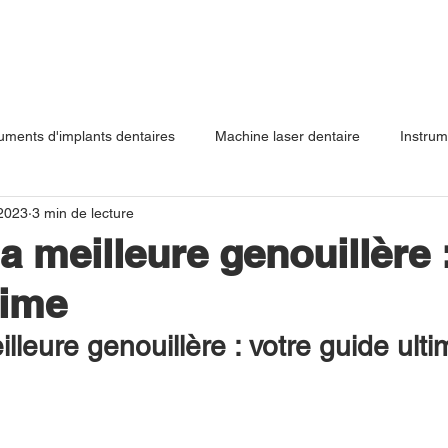
ruments d'implants dentaires
Machine laser dentaire
Instrum
 2023
3 min de lecture
Équipement dentaire
Équipement vétérinaire
Capteur de rad
a meilleure genouillère 
time
p
Greffe osseuse de levage de sinus d
Exercice Suture Prati
illeure genouillère : votre guide ulti