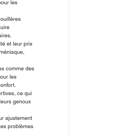
our les 
ouillères 
uire 
aires.
é et leur prix 
 ménisque, 
rées comme des 
our les 
onfort.
tives, ce qui 
 leurs genoux 
ur ajustement 
des problèmes 