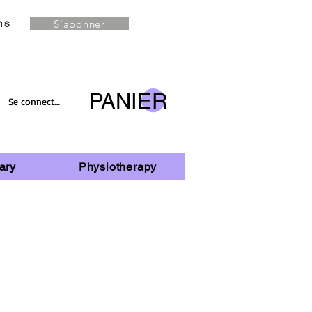
S'abonner
ns
PANIER
Se connecter
ary
Physiotherapy