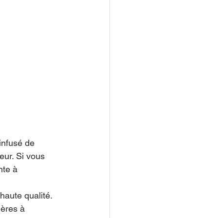
infusé de 
eur. Si vous 
nte à 
aute qualité. 
ères à 