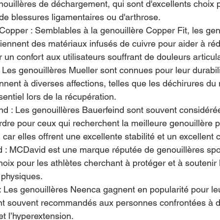
nouillères de déchargement, qui sont d'excellents choix p
de blessures ligamentaires ou d'arthrose.
opper : Semblables à la genouillère Copper Fit, les gen
nnent des matériaux infusés de cuivre pour aider à réd
ir un confort aux utilisateurs souffrant de douleurs articul
 Les genouillères Mueller sont connues pour leur durabilit
nnent à diverses affections, telles que les déchirures du
sentiel lors de la récupération.
ind : Les genouillères Bauerfeind sont souvent considé
rdre pour ceux qui recherchent la meilleure genouillère p
car elles offrent une excellente stabilité et un excellent c
 : MCDavid est une marque réputée de genouillères spor
choix pour les athlètes cherchant à protéger et à soutenir
s physiques.
 Les genouillères Neenca gagnent en popularité pour le
 sont souvent recommandés aux personnes confrontées à 
et l’hyperextension.