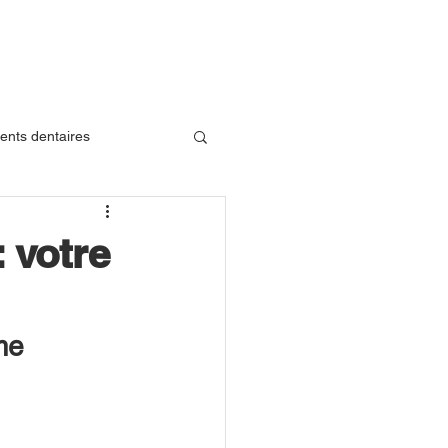
ents dentaires
iographie dentaire
: votre
que Silicium
me