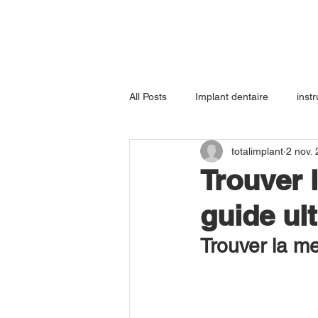
All Posts
Implant dentaire
inst
totalimplant
2 nov.
Machine à rayons X dentaire
Trouver l
guide ul
Équipement laser pour soins de la 
Trouver la me
Genouillère