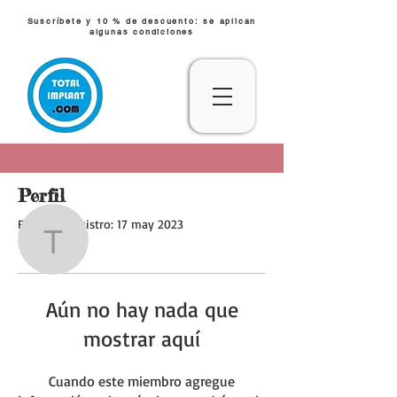
Suscríbete y 10 % de descuento: se aplican
algunas condiciones
Perfil
Más acciones
Seguir
Fecha de registro: 17 may 2023
tallen.ydg
tallen.ydg
Aún no hay nada que
mostrar aquí
Cuando este miembro agregue