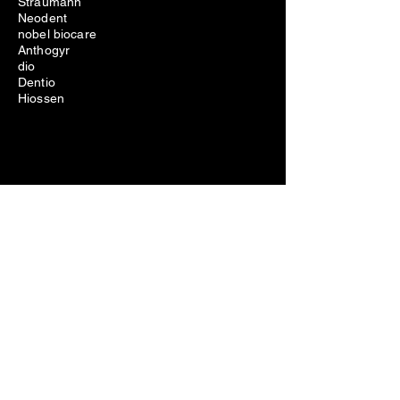
Straumann
Neodent
nobel biocare
Anthogyr
dio
Dentio
Hiossen
Equipo dental
Eliminación de problemas de implantes
dentales
Costo de extracción de implantes dentales
Dolor por extracción de implantes dentales
Eliminación fallida de implantes dentales
Kit de extracción de tornillos para
implantes dentales
Kit de extracción de implantes dentales
kit de extracción de implantes dentales
Juego de extracción de implantes dentales
kit de extracción de implantes