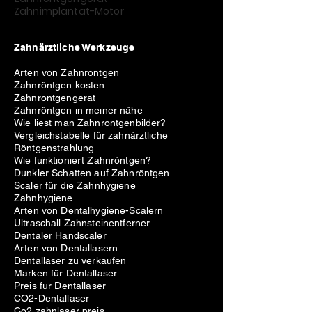
Zahnimplantat-Motor
Zahnärztliche Werkzeuge
Arten von Zahnröntgen
Zahnröntgen kosten
Zahnröntgengerät
Zahnröntgen in meiner nähe
Wie liest man Zahnröntgenbilder?
Vergleichstabelle für zahnärztliche
Röntgenstrahlung
Wie funktioniert Zahnröntgen?
Dunkler Schatten auf Zahnröntgen
Scaler für die Zahnhygiene
Zahnhygiene
Arten von Dentalhygiene-Scalern
Ultraschall Zahnsteinentferner
Dentaler Handscaler
Arten von Dentallasern
Dentallaser zu verkaufen
Marken für Dentallaser
Preis für Dentallaser
CO2-Dentallaser
Co2 zahnlaser preis