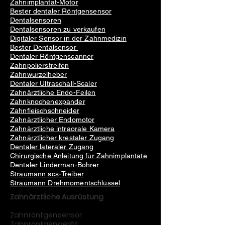
Zahnimplantat-Motor
Bester dentaler Röntgensensor
Dentalsensoren
Dentalsensoren zu verkaufen
Digitaler Sensor in der Zahnmedizin
Bester Dentalsensor
Dentaler Röntgenscanner
Zahnpolierstreifen
Zahnwurzelheber
Dentaler Ultraschall-Scaler
Zahnärztliche Endo-Feilen
Zahnknochenexpander
Zahnfleischschneider
Zahnärztlicher Endomotor
Zahnärztliche intraorale Kamera
Zahnärztlicher krestaler Zugang
Dentaler lateraler Zugang
Chirurgische Anleitung für Zahnimplantate
Dentaler Linderman-Bohrer
Straumann scs-Treiber
Straumann Drehmomentschlüssel
Zahnärztliche Ausrüstung
Zahnröntgensensor
Zahnröntgengerät