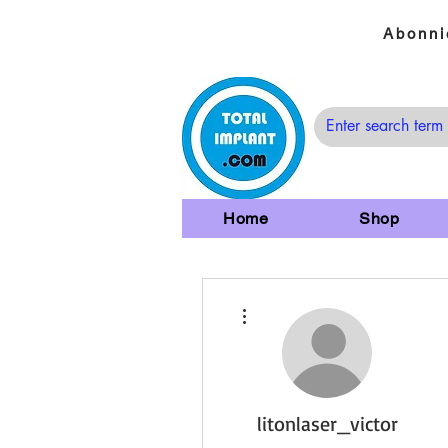
Abonni
Home
Shop
Weitere Optionen
litonlaser_victor