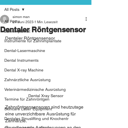
All Posts
simon man
All Posts
27. Juni 2023
1 Min. Lesezeit
Dentaler Röntgensensor
Zahnimplantat
Dentaler Röntgensensor
Instrumente für Zahnimplantate
Dental-Lasermaschine
Dental Instruments
Dental X-ray Machine
Zahnärztliche Ausrüstung
Veterinärmedizinische Ausrüstung
Dental Xray Sensor
Termine für Zahnröntgen
Zahnröntgensensoren sind heutzutage 
Skincare Laser Equipment
eine unverzichtbare Ausrüstung für 
Dentales Sinuslifting und Knochentr
Zahnärzte.
Grundlegende Anforderungen an den 