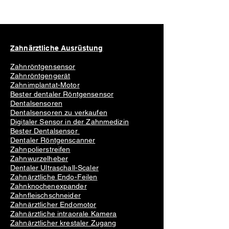
Zahnärztliche Ausrüstung
Zahnröntgensensor
Zahnröntgengerät
Zahnimplantat-Motor
Bester dentaler Röntgensensor
Dentalsensoren
Dentalsensoren zu verkaufen
Digitaler Sensor in der Zahnmedizin
Bester Dentalsensor
Dentaler Röntgenscanner
Zahnpolierstreifen
Zahnwurzelheber
Dentaler Ultraschall-Scaler
Zahnärztliche Endo-Feilen
Zahnknochenexpander
Zahnfleischschneider
Zahnärztlicher Endomotor
Zahnärztliche intraorale Kamera
Zahnärztlicher krestaler Zugang