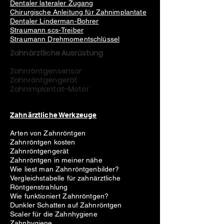
Dentaler lateraler Zugang
Chirurgische Anleitung für Zahnimplantate
Dentaler Linderman-Bohrer
Straumann scs-Treiber
Straumann Drehmomentschlüssel
Zahnärztliche Ausrüstung
Zahnröntgensensor
Zahnröntgengerät
Zahnimplantat-Motor
Zahnärztliche Werkzeuge
Arten von Zahnröntgen
Zahnröntgen kosten
Zahnröntgengerät
Zahnröntgen in meiner nähe
Wie liest man Zahnröntgenbilder?
Vergleichstabelle für zahnärztliche
Röntgenstrahlung
Wie funktioniert Zahnröntgen?
Dunkler Schatten auf Zahnröntgen
Scaler für die Zahnhygiene
Zahnhygiene