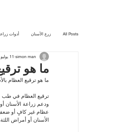
All Posts
زرع الأسنان
أدوات زراعة
simon man
11 يوليو 2023
معدات طب الأسنان
المعدات البي
ما هو ترقي
ما هو ترقيع العظام بالأ
ماكينة ليزر للاسنان
أدوات طب الأ
ترقيع العظام في طب ال
ودعم زراعة الأسنان أو 
دعامة الركبة
عظام غير كافٍ أو ضعف
الأسنان أو أمراض اللث