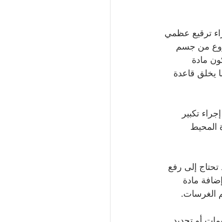
راء ترقيع عظمي 
روع من جسم 
ون مادة 
 مما يخلق قاعدة 
راء تكبير 
 المحيط 
 تحتاج إلى رفع 
إضافة مادة 
م الغرسات.
مات أو تجديد 