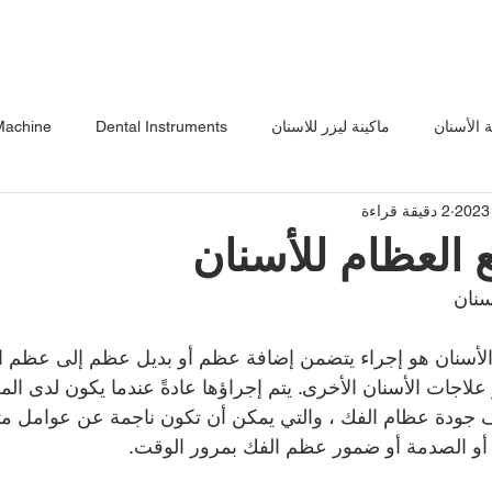
 الأسنان
ماكينة ليزر للاسنان
Dental Instruments
Machine
2 دقيقة قراءة
طرية
مواعيد الأشعة السينية للأسنان
معدات الليزر للعناية بالبشرة
ع العظام للأسنان
سنان
سنان
خياطة التمرين
رفع الجيوب الأنفية للأسنان وتطعيم ا
مم
أسنان هو إجراء يتضمن إضافة عظم أو بديل عظم إلى عظم الفك
علاجات الأسنان الأخرى. يتم إجراؤها عادةً عندما يكون لدى ا
 جودة عظام الفك ، والتي يمكن أن تكون ناجمة عن عوامل مث
ة أو الصدمة أو ضمور عظم الفك بمرور الوقت.