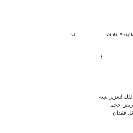
Dental X-ray 
أدوات زراعة الأسنان
ارسة خياطة السيليكون
 لتعزيز بنيته 
لمريض حجم 
ل فقدان 