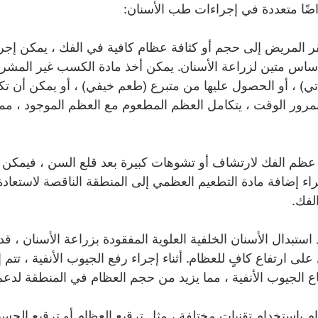
اضًا متعددة في إجراءات طب الأسنان:
تقر المريض إلى حجم أو كثافة عظام كافية في الفك ، يمكن إج
 أساس متين لزراعة الأسنان. يمكن أخذ مادة الكسب غير المش
) ، أو الحصول عليها من متبرع (طعم خيفي) ، أو يمكن أن تك
ناعية (alloplast). بمرور الوقت ، يتكامل العظم المطعوم مع العظم الموجود ،
 عظم الفك لارتشاف أو تشوهات كبيرة بعد قلع السن ، فيمكن إج
راء إضافة مادة التطعيم العظمي إلى المنطقة الناقصة لاستعادة
لفك.
 استبدال الأسنان الخلفية العلوية المفقودة بزراعة الأسنان ، قد
لى ارتفاع كافٍ للعظام. أثناء إجراء رفع الجيوب الأنفية ، تتم 
ع الجيوب الأنفية ، مما يزيد من حجم العظام في المنطقة لدع
م باستخدام تقنيات مختلفة ، مثل ترقيع العظام أو ترقيع الجسي