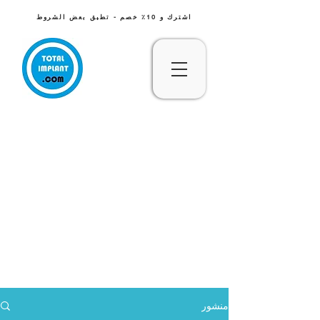
اشترك و 10٪ خصم - تطبق بعض الشروط
منشور