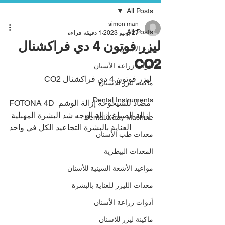
All Posts
simon man
All Posts
27 يونيو 2023
1 دقيقة قراءة
ليزر فوتون 4 دي فراكشنال
زرع الأسنان
CO2
أدوات زراعة الأسنان
ليزر فوتون 4 دي فراكشنال CO2
ماكينة ليزر للاسنان
Dental Instruments
FOTONA 4D مضاد للشيخوخة إزالة الوشم 
إزالة الصباغ إزالة الوجه شد البشرة المهبلية 
Dental X-ray Machine
العناية بالبشرة التجاعيد الكل في واحد
معدات طب الأسنان
المعدات البيطرية
مواعيد الأشعة السينية للأسنان
معدات الليزر للعناية بالبشرة
أدوات زراعة الأسنان
ماكينة ليزر للاسنان